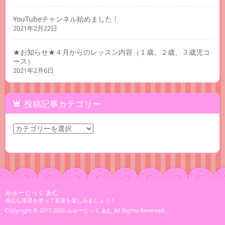
YouTubeチャンネル始めました！
2021年2月22日
★お知らせ★４月からのレッスン内容（１歳、２歳、３歳児コ
ース）
2021年2月6日
投稿記事カテゴリー
投
稿
記
事
カ
テ
ゴ
リ
みゅーじっく あむ
ー
身近な楽器を使って音楽を楽しみましょう！
Copyright © 2017-2026
みゅーじっく あむ
All Rights Reserved.