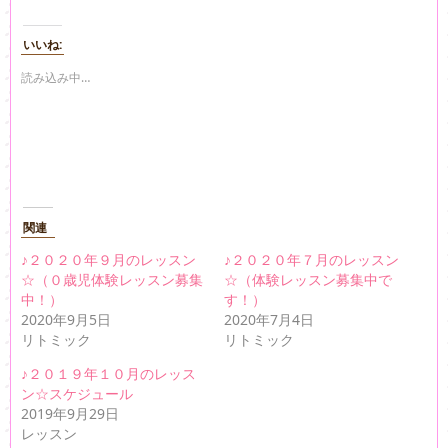
ッ
c
ク
e
し
b
て
o
いいね:
T
o
w
k
i
で
読み込み中…
t
共
t
有
e
す
r
る
で
に
共
は
有
ク
(
リ
新
ッ
し
ク
い
し
ウ
て
関連
ィ
く
ン
だ
ド
さ
♪２０２０年９月のレッスン
♪２０２０年７月のレッスン
ウ
い
☆（０歳児体験レッスン募集
で
(
☆（体験レッスン募集中で
開
新
中！）
す！）
き
し
ま
い
2020年9月5日
2020年7月4日
す
ウ
リトミック
)
ィ
リトミック
ン
ド
♪２０１９年１０月のレッス
ウ
で
ン☆スケジュール
開
き
2019年9月29日
ま
レッスン
す
)